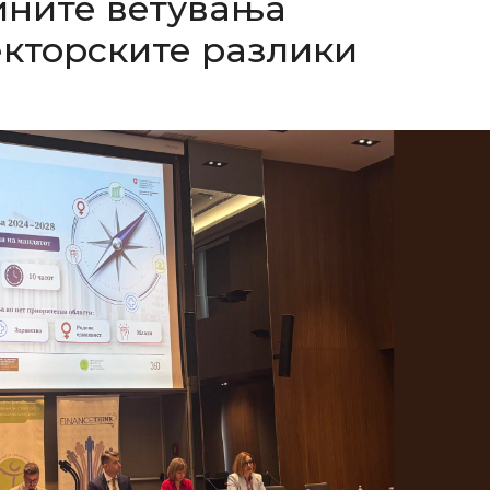
ините ветувања
екторските разлики