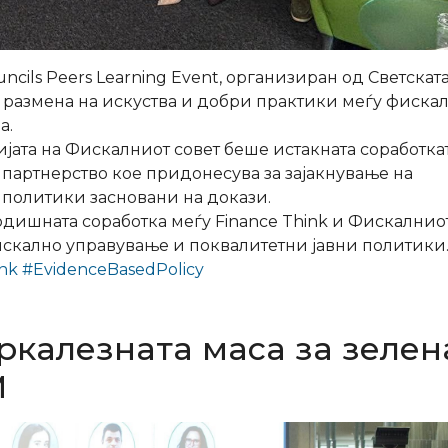
uncils Peers Learning Event, организиран од Светскат
а размена на искуства и добри практики меѓу фиска
а.
јата на Фискалниот совет беше истакната соработкат
о партнерство кое придонесува за зајакнување на
 политики засновани на докази.
одишната соработка меѓу Finance Think и Фискалнио
искално управување и поквалитетни јавни политики
nk
#EvidenceBasedPolicy
ркалезната маса за зелен
M