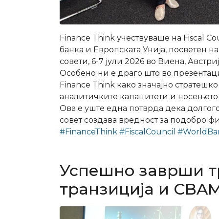
Finance Think учествуваше на Fiscal Co
банка и Европската Унија, посветен н
совети, 6-7 јули 2026 во Виена, Австриј
Особено ни е драго што во презентаци
Finance Think како значајно стратешк
аналитичките капацитети и носењето
Ова е уште една потврда дека долгог
совет создава вредност за подобро ф
#FinanceThink
#FiscalCouncil
#WorldBa
Успешно заврши т
транзиција и CBA