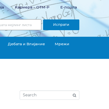
ја
Кариера – OТМ-Р
Е-пошта
Испрати
Дебата и Влијание
Мрежи