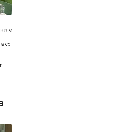
а
лните
а со
т
.
а