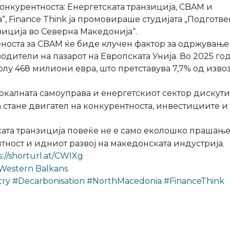
конкурентноста: Енергетската транзиција, CBAM и
, Finance Think ја промовираше студијата „Подготве
зиција во Северна Македонија“.
еноста за CBAM ќе биде клучен фактор за одржување
дители на пазарот на Европската Унија. Во 2025 го
лу 468 милиони евра, што претставува 7,7% од изво
окалната самоуправа и енергетскиот сектор дискут
а стане двигател на конкурентноста, инвестициите и
ската транзиција повеќе не е само еколошко прашање
тност и идниот развој на македонската индустрија.
s://shorturl.at/CWIXg
Western Balkans
try
#Decarbonisation
#NorthMacedonia
#FinanceThink