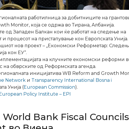
регионалната работилница за добитниците на грантов
th Monitor, која се одржа во Тирана, Албанија.
е од Западен Балкан кои ќе работат на следење на
т и процесот на пристапување кон Европската Унија.
ашиот нов проект – „Економски Реформетар: Следењ
а кон ЕУ“.
 имплементацијата на клучните економски реформи в
с на обврските од Реформската агенда.
егионалната иницијатива WB Reform and Growth Moni
ope Network
и
Transparency International Bosna i
та Унија (
European Commission
).
ropean Policy Institute – EPI
 World Bank Fiscal Council
nt во Виена