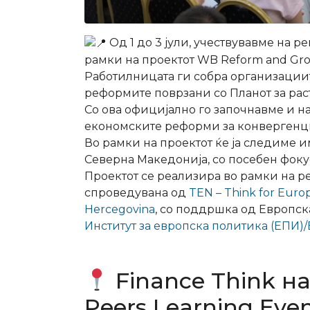
Од 1 до 3 јули, учествувавме на 
рамки на проектот WB Reform and Grow
Работилницата ги собра организациит
реформите поврзани со Планот за рас
Со ова официјално го започнавме и н
економските реформи за конвергенциј
Во рамки на проектот ќе ја следиме
Северна Македонија, со посебен фоку
Проектот се реализира во рамки на р
спроведувана од
TEN – Think for Eur
Hercegovina
, со поддршка од Европска
Институт за европска политика (ЕПИ)/Eu
Finance Think на
Peers Learning Eve