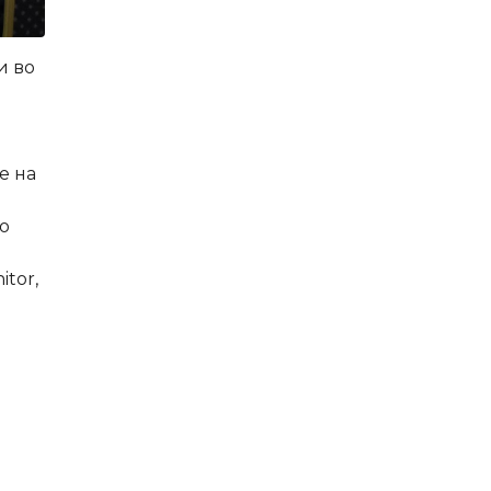
и во
е на
о
tor,
s