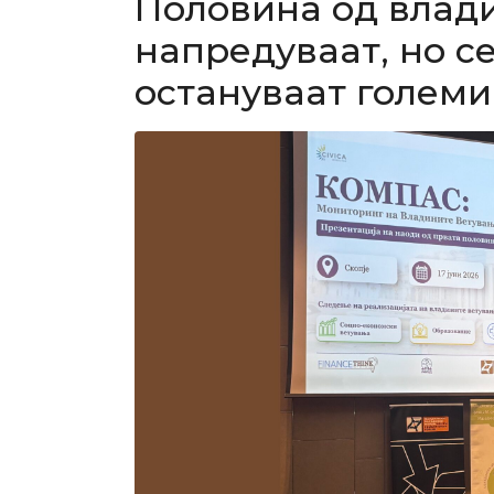
Половина од влад
напредуваат, но с
остануваат големи