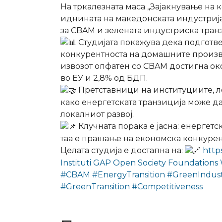
На тркалезната маса „Зајакнување на 
иднината на македонската индустрија“
за CBAM и зелената индустриска тран
Студијата покажува дека подготв
конкурентноста на домашните произво
извозот опфатен со CBAM достигна око
во ЕУ и 2,8% од БДП.
Претставници на институциите, л
како енергетската транзиција може д
локалниот развој.
Клучната порака е јасна: енергет
таа е прашање на економска конкурен
Целата студија е достапна на:
http
Instituti GAP
Open Society Foundations 
#CBAM
#EnergyTransition
#GreenIndus
#GreenTransition
#Competitiveness