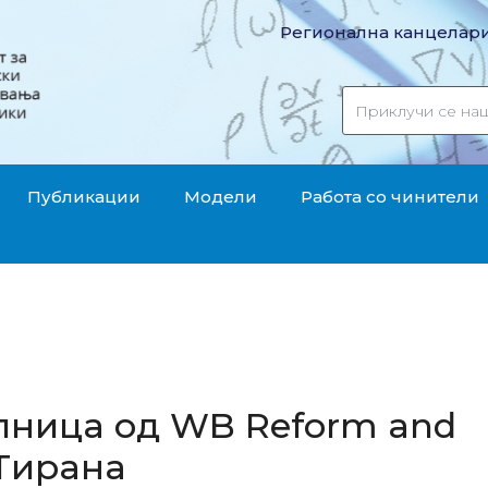
Регионална канцелари
Публикации
Модели
Работа со чинители
лница од WB Reform and
 Тирана