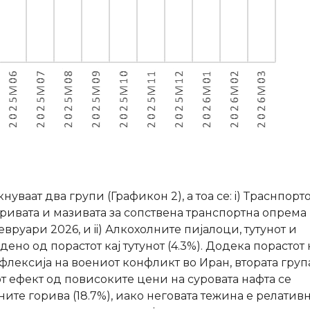
нуваат два групи (Графикон 2), а тоа се: i) Траснпорт
горивата и мазивата за сопствена транспортна опрема
евруари 2026, и ii) Алкохолните пијалоци, тутунот и
дено од порастот кај тутунот (4.3%). Додека порастот 
ефлексија на воениот конфликт во Иран, втората груп
т ефект од повисоките цени на суровата нафта се
ните горива (18.7%), иако неговата тежина е релатив