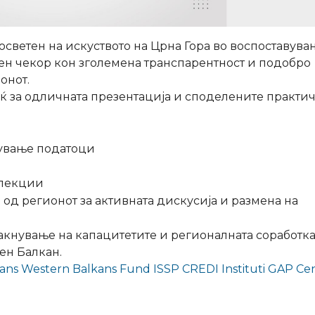
светен на искуството на Црна Гора во воспоставува
ен чекор кон зголемена транспарентност и подобро
онот.
 за одличната презентација и споделените практи
вување податоци
 лекции
од регионот за активната дискусија и размена на
јакнување на капацитетите и регионалната соработка
ен Балкан.
ans
Western Balkans Fund
ISSP
CREDI
Instituti GAP
Ce