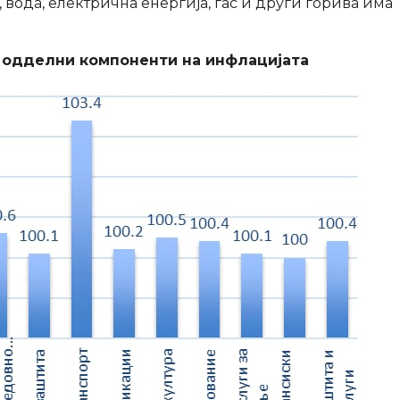
 вода, електрична енергија, гас и други горива има
ј одделни компоненти на инфлацијата