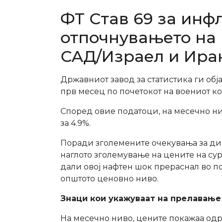
ФТ Став 69 за инф
отпочнувањето на 
САД/Израел и Ира
Државниот завод за статистика ги обј
прв месец по почетокот на воениот к
Според овие податоци, на месечно ни
за 4.9%.
Поради зголемените очекувања за ди
наглото зголемување на цените на сур
дали овој нафтен шок прераснал во п
општото ценовно ниво.
Знаци кои укажуваат на прелавање
На месечно ниво, цените покажаа одр