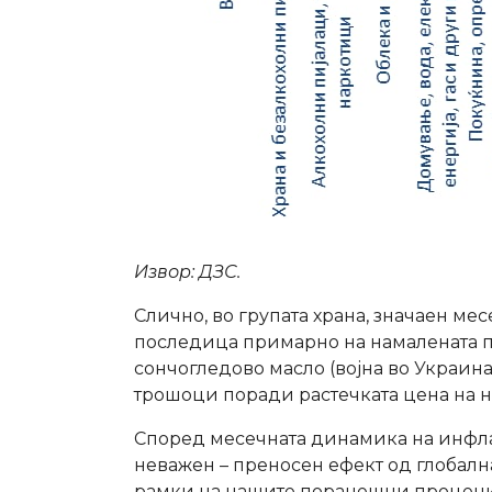
Извор: ДЗС.
Слично, во групата храна, значаен мес
последица примарно на намалената п
сончогледово масло (војна во Украина
трошоци поради растечката цена на н
Според месечната динамика на инфлац
неважен – преносен ефект од глобална
рамки на нашите поранешни процен