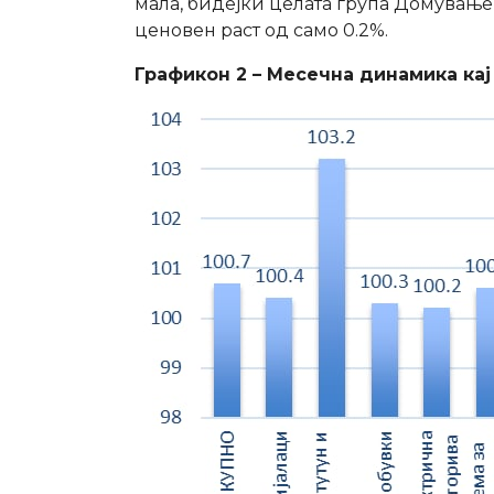
мала, бидејќи целата група Домување,
ценовен раст од само 0.2%.
Графикон 2 – Месечна динамика ка