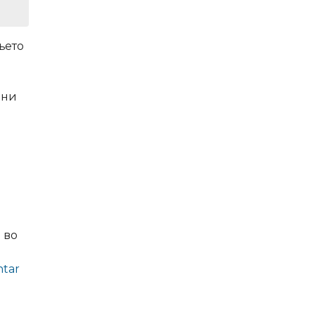
њето
чни
 во
ntar