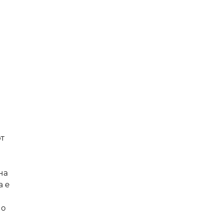
от
на
а е
но