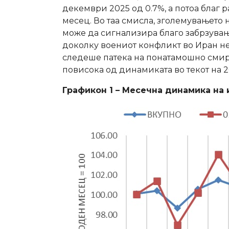
декември 2025 од 0.7%, а потоа благ 
месец. Во таа смисла, зголемувањето 
може да сигнализира благо забрзувањ
доколку воениот конфликт во Иран не
следеше патека на понатамошно смир
повисока од динамиката во текот на 2
Графикон 1 – Месечна динамика на