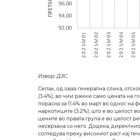
Извор: ДЗС.
Сепак, од оваа генерална слика, отскок
(3.4%), во чии рамки само цената на 
порасна за 11.4% во март во однос на ф
наркотиците (3.2%), што е во целост во
цените во првата група е во целост р
несврзана со него. Додека, директнио
согледува преку високиот раст кај теч