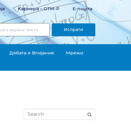
ја
Кариера – OТМ-Р
Е-пошта
Испрати
Дебата и Влијание
Мрежи