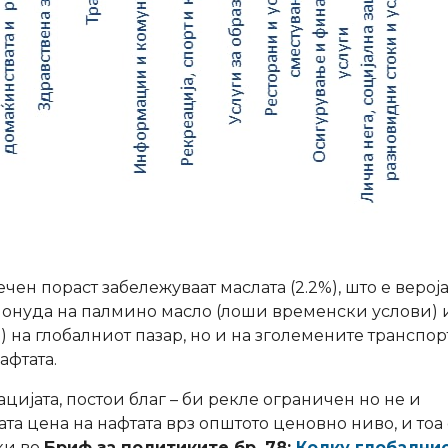
ечен пораст забележуваат маслата (2.2%), што е верој
онуда на палмино масло (лоши временски услови) 
) на глобалниот пазар, но и на зголемените транспо
афтата.
ијата, постои благ – би рекле ограничен но не и
та цена на нафтата врз општото ценовно ниво, и тоа 
ки во
Бриф за политиките бр. 78:
Колку глобални