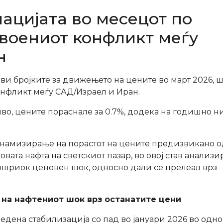
лацијата во месецот по
воениот конфликт меѓу
н
ави бројките за движењето на цените во март 2026, ш
онфликт меѓу САД/Израел и Иран.
во, цените пораснале за 0.7%, додека на годишно н
намизирање на порастот на цените предизвикано о
овата нафта на светскиот пазар, во овој став анализ
ошриок ценовен шок, односно дали се прелеал врз
 на нафтениот шок врз останатите цени
едена стабилизација со пад во јануари 2026 во одно