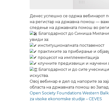
Денес успешно се одржа вебинарот по
на регистар на државна помош — важ
следење на државната помош во реги
Благодарност до Синиша Милачиќ
увиди за:
институционалната поставеност
практиките за прибирање и обја
процесот на имплементација
клучните предизвици и научени
Благодарност и до сите учесници 
искуства.
Овој вебинар е дел од напорите за за
областа на државната помош во Запад
Open Society Foundations Western Balk
za visoke ekonomske studije – CEVES