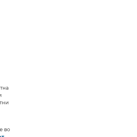
атна
и
ртни
е во
от