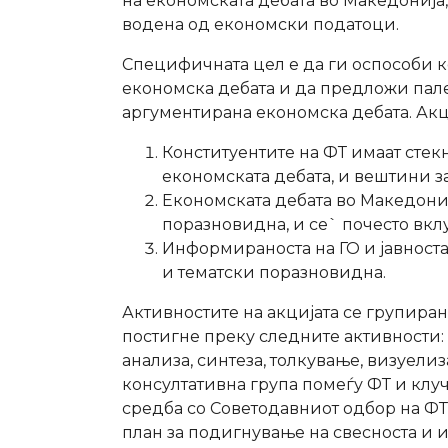
на економската дебата во Македонија
водена од економски податоци.
Специфичната цел е да ги оспособи к
економска дебата и да предложи пал
аргументирана економска дебата. Акц
Конституентите на ФТ имаат стек
економската дебата, и вештини з
Економската дебата во Македони
поразновидна, и се` почесто вклу
Информираноста на ГО и јавноста
и тематски поразновидна.
Активностите на акцијата се групиран
постигне преку следните активности: 
анализа, синтеза, толкување, визуел
консултативна група помеѓу ФТ и клу
средба со Советодавниот одбор на ФТ
план за подигнување на свесноста и 