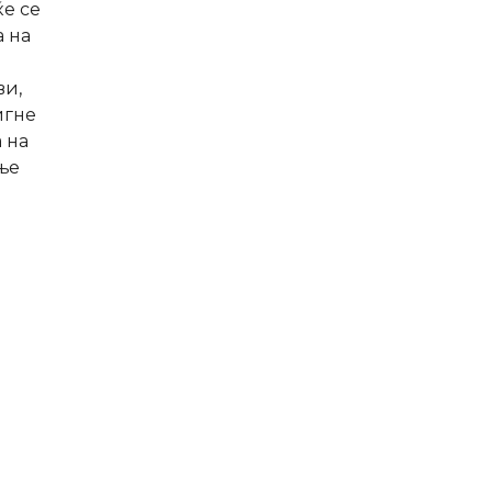
ќе се
а на
ви,
игне
 на
ње