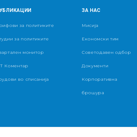
УБЛИКАЦИИ
ЗА НАС
рифови за политиките
Мисија
тудии за политиките
Економски тим
вартален монитор
Советодавен одбор
Т Коментар
Документи
рудови во списанија
Корпоративна
брошура