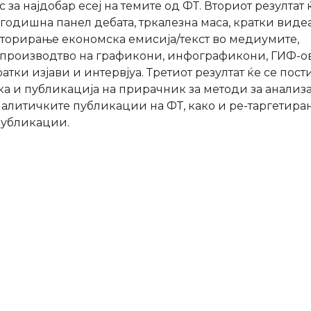
за најдобар есеј на темите од ФТ. Вториот резултат 
годишна панел дебата, тркалезна маса, кратки виде
торирање економска емисија/текст во медиумите,
, производтво на графикони, инфографикони, ГИФ-о
тки изјави и интервјуа. Третиот резултат ќе се пост
ка и публикација на прирачник за методи за анализа
налитичките публикации на ФТ, како и ре-таргетира
публикации.