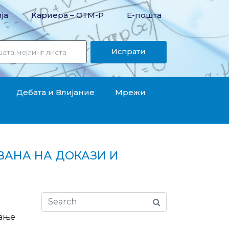
ја
Кариера – OТМ-Р
Е-пошта
Испрати
Дебата и Влијание
Мрежи
ВАНА НА ДОКАЗИ И
вање