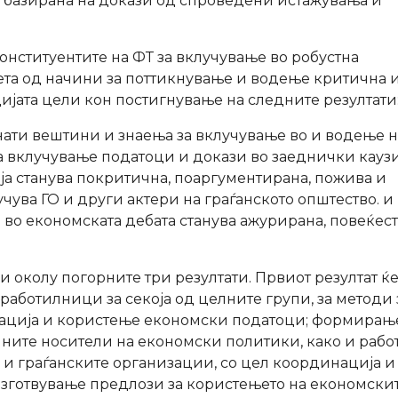
, базирана на докази од спроведени истажувања и
онституентите на ФТ за вклучување во робустна
ета од начини за поттикнување и водење критична 
ијата цели кон постигнување на следните резултати
нати вештини и знаења за вклучување во и водење н
а вклучување податоци и докази во заеднички каузи
ја станува покритична, поаргументирана, пожива и
чува ГО и други актери на граѓанското општество. и
 во економската дебата станува ажурирана, повеќес
и околу погорните три резултати. Првиот резултат ќе
работилници за секоја од целните групи, за методи 
изација и користење економски податоци; формирањ
чните носители на економски политики, како и рабо
 и граѓанските организации, со цел координација и
изготвување предлози за користењето на економски