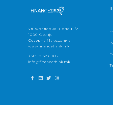
П
Б
Ул. Фредерик Шопен 1/2
С
1000 Скопје,
Северна Македонија
К
www.financethink.mk
Ф
+389 2 6156 168
info@financethink.mk
Т