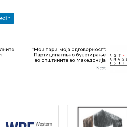
kedIn
алните
“Мои пари, моја одговорност”:
и
Партиципативно буџетирање
во општините во Македонија
Next