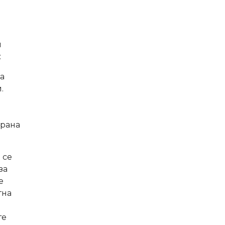
и
:
а
.
трана
 се
за
е
тна
те