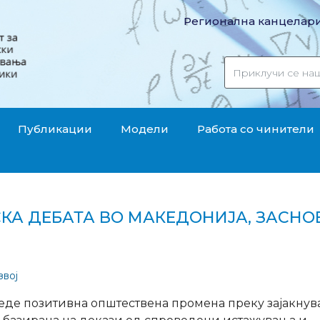
Регионална канцелари
Публикации
Модели
Работа со чинители
А ДЕБАТА ВО МАКЕДОНИЈА, ЗАСНО
звој
веде позитивна општествена промена преку зајакну