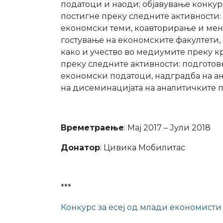
податоци и наоди; објавување конкурс 
постигне преку следните активности: 
економски теми, коавторирање и мен
гостување на економските факултети
како и учество во медиумите преку кра
преку следните активности: подготов
економски податоци, надградба на а
на дисеминацијата на аналитичките 
Времетраење
: Мај 2017 – Јули 2018
Донатор
: Цивика Мобилитас
***
Конкурс за есеј од млади економисти