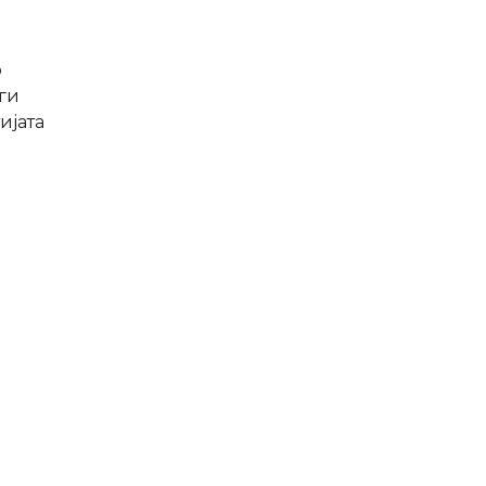
о
 ги
ијата