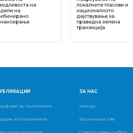
водливоста на
локалните гласови и
дели на
националното
мбинирано
дејствување за
нансирање
праведна зелена
транзиција
УБЛИКАЦИИ
ЗА НАС
рифови за политиките
Мисија
тудии за политиките
Економски тим
вартален монитор
Советодавен одбор