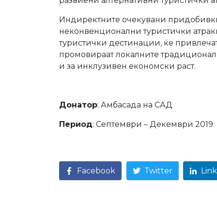
развиени алтернативни туристички а
Индиректните очекувани придобивки 
неконвенционални туристички атракци
туристички дестинации, ќе привлечат 
промовираат локалните традиционалн
и за инклузивен економски раст.
Донатор
: Амбасада на САД
Период
: Септември – Декември 2019
Facebook
Twitter
Lin