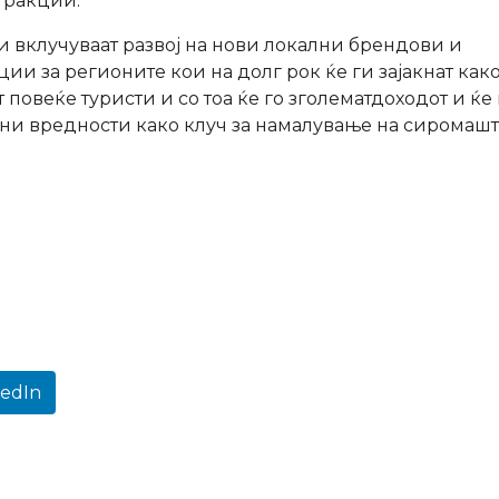
тракции.
вклучуваат развој на нови локални брендови и
и за регионите кои на долг рок ќе ги зајакнат как
повеќе туристи и со тоа ќе го зголематдоходот и ќе
и вредности како клуч за намалување на сиромашт
kedIn